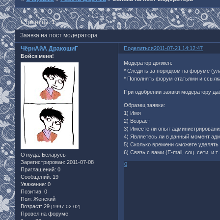
Страница:
1
Заявка на пост модератора
ЧёрнАйА ДракошиГ
Поделиться
2011-07-21 14:12:47
Бойся меня!
Модератор должен:
* Следить за порядком на форуме (у
* Пополнять форум статьями и ссылк
При одобрении заявки модератору даё
Образец заявки:
1) Имя
2) Возраст
3) Имеете ли опыт администрирован
4) Являетесь ли в данный момент ад
5) Сколько времени сможете уделят
6) Связь с вами (E-mail, соц. сети, и т. 
Откуда:
Беларусь
Зарегистрирован
: 2011-07-08
0
Приглашений:
0
Сообщений:
19
Уважение:
0
Позитив:
0
Пол:
Женский
Возраст:
29
[1997-02-02]
Провел на форуме: