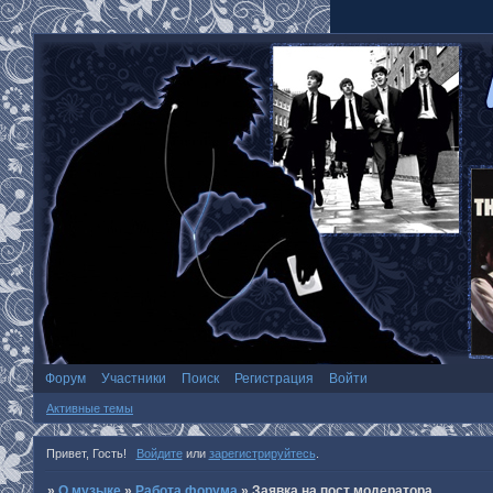
Форум
Участники
Поиск
Регистрация
Войти
Активные темы
Привет, Гость!
Войдите
или
зарегистрируйтесь
.
»
О музыке
»
Работа форума
»
Заявка на пост модератора